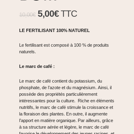
Le
Le
5,00
€
TTC
10,00
€
prix
prix
initial
actuel
LE FERTILISANT 100% NATUREL
était :
est :
Le fertilisant est composé à 100 % de produits
10,00€.
5,00€.
naturels.
Le marc de café :
Le marc de café contient du potassium, du
phosphate, de l’azote et du magnésium. Ainsi, il
possède des propriétés particulièrement
intéressantes pour la culture. Riche en éléments
nutritifs, le marc de café stimule la croissance et
la floraison des plantes. En outre, il augmente
l’apport en matière organique.
Par ailleurs, grâce
à sa structure aérée et légère, le marc de café
favorise le développement des jeunes racines, et