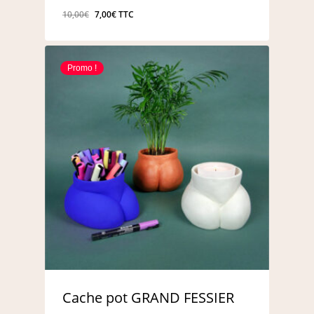
Le
Le
10,00
€
7,00
€
TTC
prix
prix
initial
actuel
était :
est :
Promo !
10,00€.
7,00€.
Cache pot GRAND FESSIER