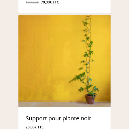
Le
Le
100,00
€
70,00
€
TTC
prix
prix
initial
actuel
était :
est :
100,00€.
70,00€.
Support pour plante noir
20,00
€
TTC