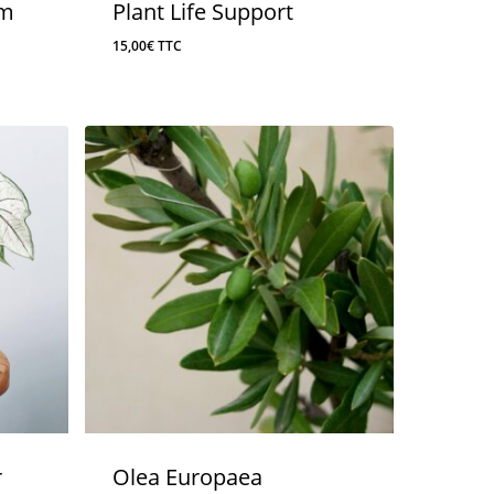
um
Plant Life Support
15,00
€
TTC
r
Olea Europaea