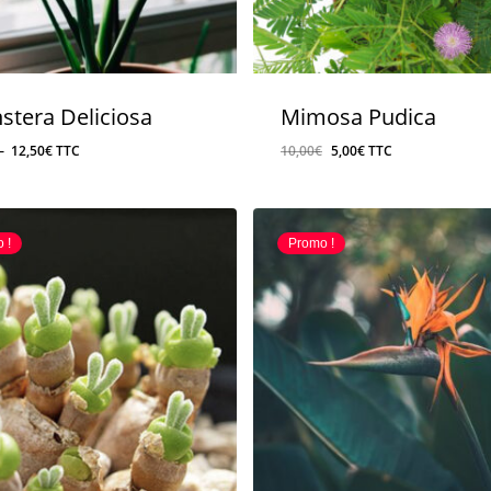
stera Deliciosa
Mimosa Pudica
Plage
Le
Le
–
12,50
€
TTC
10,00
€
5,00
€
TTC
de
prix
prix
prix :
initial
actuel
7,50€
était :
est :
 !
Promo !
à
10,00€.
5,00€.
12,50€