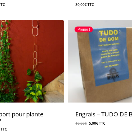
TTC
30,00
€
TTC
Promo !
port pour plante
Engrais – TUDO DE
é
Le
Le
10,00
€
5,00
€
TTC
TTC
prix
prix