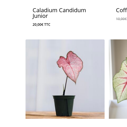
Caladium Candidum
Cof
Junior
10,00
€
20,00
€
TTC