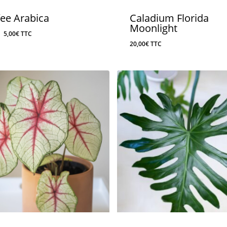
fee Arabica
Caladium Florida
Moonlight
Le
Le
5,00
€
TTC
20,00
€
TTC
prix
prix
initial
actuel
était :
est :
10,00€.
5,00€.