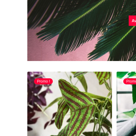
Av
Promo !
Promo