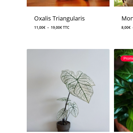
Oxalis Triangularis
Moni
Plage
11,00
€
–
19,00
€
TTC
8,00
€
de
prix :
11,00€
à
Promo
19,00€