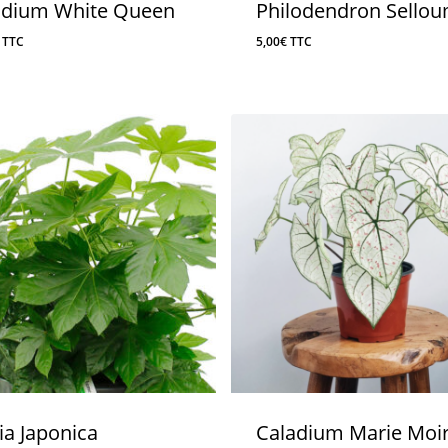
adium White Queen
Philodendron Sello
TTC
5,00
€
TTC
ia Japonica
Caladium Marie Moi