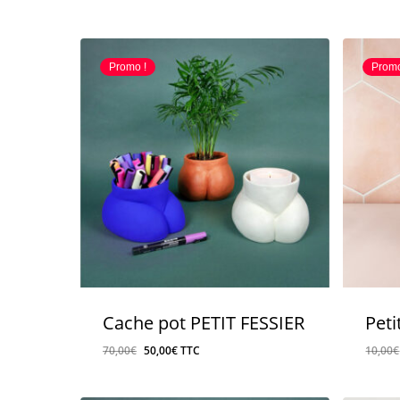
Promo !
Promo
Cache pot PETIT FESSIER
Peti
Le
Le
70,00
€
50,00
€
TTC
10,00
€
prix
prix
initial
actuel