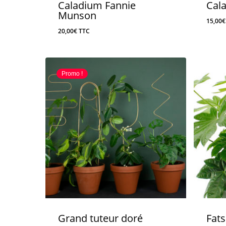
Caladium Fannie
Cal
Munson
15,00
€
20,00
€
TTC
Promo !
Grand tuteur doré
Fats