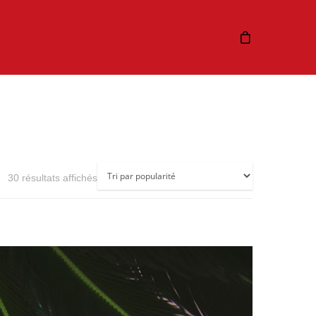
Trié
30 résultats affichés
par
popularité