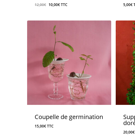
Le
Le
12,00
€
10,00
€
TTC
5,00
€
prix
prix
initial
actuel
était :
est :
12,00€.
10,00€.
Coupelle de germination
Sup
dor
15,00
€
TTC
20,00
€