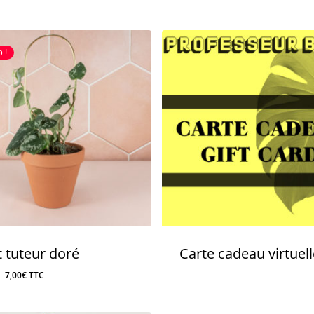
initial
actuel
était :
est :
10,00€.
5,00€.
 !
t tuteur doré
Carte cadeau virtuell
Le
Le
7,00
€
TTC
prix
prix
initial
actuel