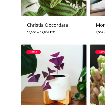
Christia Obcordata
Mon
Plage
10,00
€
–
17,00
€
TTC
7,50
€
de
prix :
10,00€
Promo !
Promo
à
17,00€