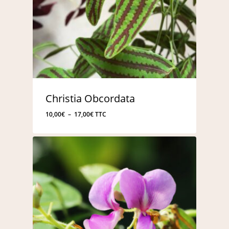
Christia Obcordata
Plage
10,00
€
–
17,00
€
TTC
de
prix :
10,00€
à
17,00€