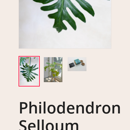
Philodendron
Selloum