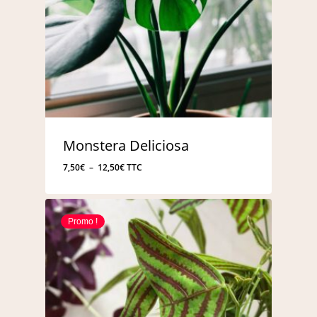
Monstera Deliciosa
Plage
7,50
€
–
12,50
€
TTC
de
prix :
7,50€
Promo !
à
12,50€